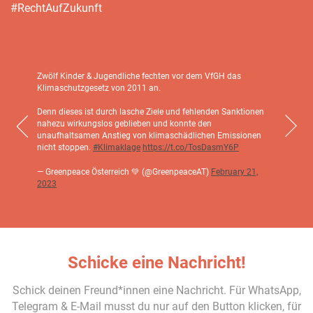
#RechtAufZukunft
Zwölf Kinder & Jugendliche fechten vor dem VfGH das
BREAK
Klimaschutzgesetz von 2011 an.
Gerich
ihre 
Denn dieses ist durch lasche Ziele und fehlenden Sanktionen
@claw
nahezu wirkungslos geblieben und konnte den
beim 
unaufhaltsamen Anstieg von klimaschädlichen Emissionen
nicht stoppen.
#Klimaklage
https://t.co/TosDasmY6P
— Fri
— Greenpeace Österreich 💚 (@GreenpeaceAT)
February 21,
2023
Schicke eine Nachricht!
Schick deinen Freund*innen eine Nachricht. Für WhatsApp,
Telegram & E-Mail musst du nur auf den Button klicken, für