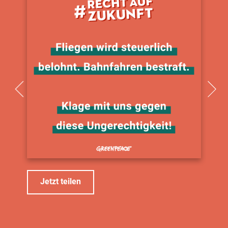
Jetzt teilen
J